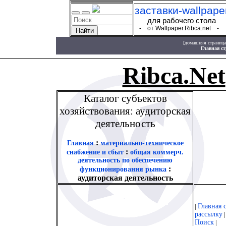
заставки-wallpape
для рабочего стола
- от Wallpaper.Ribca.net -
[
домашняя страница
Главная с
Ribca.Net
Каталог субъектов
хозяйствования: аудиторская
деятельность
:
Главная
материально-техническое
:
снабжение и сбыт
общая коммерч.
деятельность по обеспечению
:
функционирования рынка
аудиторская деятельность
|
Главная 
рассылку
Поиск
|