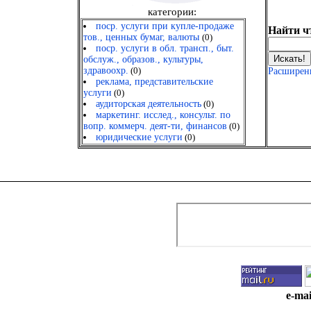
категории:
поср. услуги при купле-продаже
Найти ч
тов., ценных бумаг, валюты
(0)
поср. услуги в обл. трансп., быт.
обслуж., образов., культуры,
здравоохр.
(0)
Расширен
реклама, представительские
услуги
(0)
аудиторская деятельность
(0)
маркетинг. исслед., консульт. по
вопр. коммерч. деят-ти, финансов
(0)
юридические услуги
(0)
e-mai